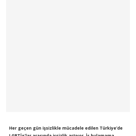
Her geçen gün işsizlikle mücadele edilen Türkiye’de
LGBTİ+’lar arasında işsizlik artıyor. İş bulamama,