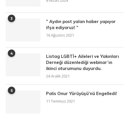
8 Nisan 2024
3
” Aydın post yalan haber yapıyor
ifşa ediyoruz! ”
16 Ağustos 2021
4
Listag LGBTİ+ Aileleri ve Yakınları
Derneği düzenlediği webinar’ın
ikinci oturumunu duyurdu.
24 Aralık 2021
5
Polis Onur Yürüyüşü’nü Engelledi!
11 Temmuz 2021