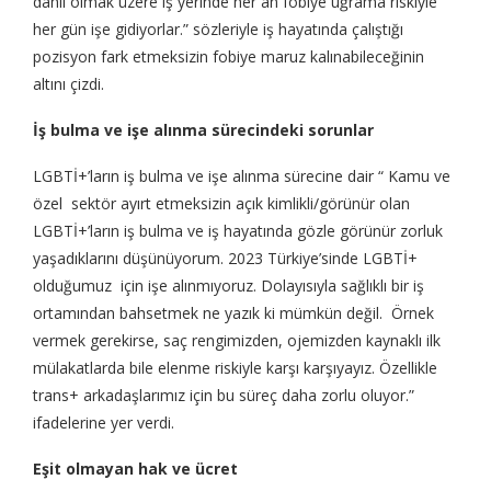
dahil olmak üzere iş yerinde her an fobiye uğrama riskiyle
her gün işe gidiyorlar.” sözleriyle iş hayatında çalıştığı
pozisyon fark etmeksizin fobiye maruz kalınabileceğinin
altını çizdi.
İş bulma ve işe alınma sürecindeki sorunlar
LGBTİ+’ların iş bulma ve işe alınma sürecine dair “ Kamu ve
özel sektör ayırt etmeksizin açık kimlikli/görünür olan
LGBTİ+’ların iş bulma ve iş hayatında gözle görünür zorluk
yaşadıklarını düşünüyorum. 2023 Türkiye’sinde LGBTİ+
olduğumuz için işe alınmıyoruz. Dolayısıyla sağlıklı bir iş
ortamından bahsetmek ne yazık ki mümkün değil. Örnek
vermek gerekirse, saç rengimizden, ojemizden kaynaklı ilk
mülakatlarda bile elenme riskiyle karşı karşıyayız. Özellikle
trans+ arkadaşlarımız için bu süreç daha zorlu oluyor.”
ifadelerine yer verdi.
Eşit olmayan hak ve ücret