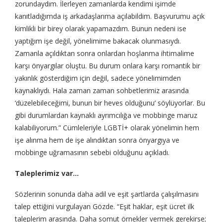
zorundaydım. İlerleyen zamanlarda kendimi işimde
kanıtladığımda iş arkadaşlarıma açılabildim. Başvurumu açık
kimlikli bir birey olarak yapamazdım. Bunun nedeni ise
yaptığım işe değil, yönelimime bakacak olunmasıydı.
Zamanla açıldıktan sonra onlardan hoşlanma ihtimalime
karşı önyargılar oluştu. Bu durum onlara karşı romantik bir
yakınlık gösterdiğim için değil, sadece yönelimimden
kaynaklıydı. Hala zaman zaman sohbetlerimiz arasında
‘düzelebileceğimi, bunun bir heves olduğunu’ söylüyorlar. Bu
gibi durumlardan kaynaklı ayrımcılığa ve mobbinge maruz
kalabiliyorum.” Cümleleriyle LGBTİ+ olarak yönelimin hem
işe alınma hem de işe alındıktan sonra önyargıya ve
mobbinge uğramasının sebebi olduğunu açıkladı.
Taleplerimiz var…
Sözlerinin sonunda daha adil ve eşit şartlarda çalışılmasını
talep ettiğini vurgulayan Gözde. “Eşit haklar, eşit ücret ilk
taleplerim arasında. Daha somut örnekler vermek gerekirse;