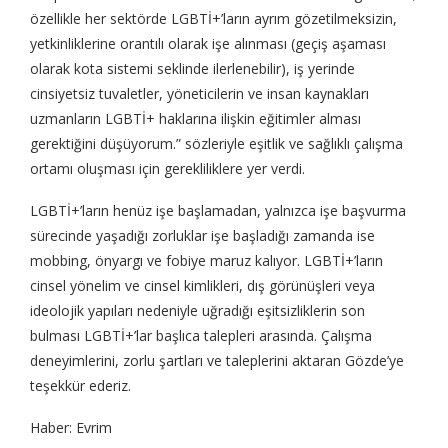
özellikle her sektörde LGBTİ+’ların ayrım gözetilmeksizin,
yetkinliklerine orantılı olarak işe alınması (geçiş aşaması
olarak kota sistemi seklinde ilerlenebilir), iş yerinde
cinsiyetsiz tuvaletler, yöneticilerin ve insan kaynakları
uzmanların LGBTİ+ haklarına ilişkin eğitimler alması
gerektiğini düşüyorum.” sözleriyle eşitlik ve sağlıklı çalışma
ortamı oluşması için gerekliliklere yer verdi.
LGBTİ+’ların henüz işe başlamadan, yalnızca işe başvurma
sürecinde yaşadığı zorluklar işe başladığı zamanda ise
mobbing, önyargı ve fobiye maruz kalıyor. LGBTİ+’ların
cinsel yönelim ve cinsel kimlikleri, dış görünüşleri veya
ideolojik yapıları nedeniyle uğradığı eşitsizliklerin son
bulması LGBTİ+’lar başlıca talepleri arasında. Çalışma
deneyimlerini, zorlu şartları ve taleplerini aktaran Gözde’ye
teşekkür ederiz.
Haber: Evrim