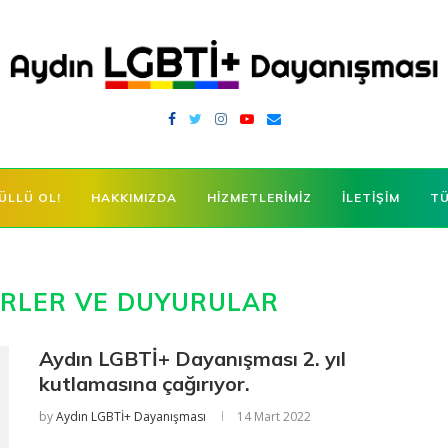
ÜLLÜ OL!
HAKKIMIZDA
HIZMETLERIMIZ
İLETIŞIM
T
RLER VE DUYURULAR
Aydın LGBTİ+ Dayanışması 2. yıl
kutlamasına çağırıyor.
by
Aydın LGBTİ+ Dayanışması
14 Mart 2022