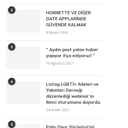
2
HORNETTE VE DİĞER
DATE APPLARİNDE
GÜVENDE KALMAK
8 Nisan 2024
3
” Aydın post yalan haber
yapıyor ifşa ediyoruz! ”
16 Ağustos 2021
4
Listag LGBTİ+ Aileleri ve
Yakınları Derneği
düzenlediği webinar’ın
ikinci oturumunu duyurdu.
24 Aralık 2021
5
Polis Onur Yürüyüşü’nü