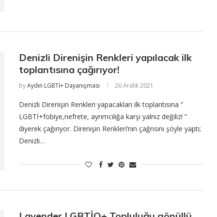
Denizli Direnişin Renkleri yapılacak ilk
toplantısına çağırıyor!
by
Aydın LGBTİ+ Dayanışması
26 Aralık 2021
Denizli Direnişin Renkleri yapacakları ilk toplantısına ”
LGBTİ+fobiye,nefrete, ayrımcılığa karşı yalnız değiliz! ”
diyerek çağırıyor. Direnişin Renkleri’nin çağrısını şöyle yaptı;
Denizli…
Lavender LGBTİQ+ Topluluğu gönüllü